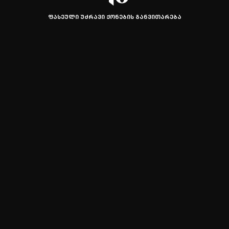
ᲤᲐᲡᲔᲣᲚᲘ ᲣᲫᲠᲐᲕᲘ ᲥᲝᲜᲔᲑᲘᲡ ᲒᲐᲜᲕᲘᲗᲐᲠᲔᲑᲐ