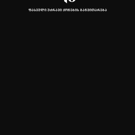
ᲤᲐᲡᲔᲣᲚᲘ ᲣᲫᲠᲐᲕᲘ ᲥᲝᲜᲔᲑᲘᲡ ᲒᲐᲜᲕᲘᲗᲐᲠᲔᲑᲐ
© 2024 ᲡᲘᲛᲔᲢᲠᲘᲐ, ᲧᲕᲔᲚᲐ ᲣᲤᲚᲔᲑᲐ ᲓᲐᲪᲣᲚᲘᲐ
ᲨᲔᲥᲛᲜᲘᲚᲘᲐ CONNECT-ᲘᲡ ᲛᲘᲔᲠ