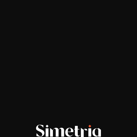
МЕНЮ
ПРОЕКТЫ
false
© 2024 SIMETRIA, ALL RIGHTS RESERVED
РАЗРАБОТАНО CONNECT